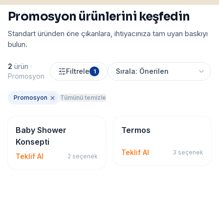
Promosyon ürünlerini keşfedin
Standart üründen öne çıkanlara, ihtiyacınıza tam uyan baskıyı
bulun.
2
ürün
·
Filtrele
1
Promosyon
Promosyon
Tümünü temizle
Promosyon
Promosyon
Baby Shower
Termos
Konsepti
Teklif Al
3
seçenek
Teklif Al
2
seçenek