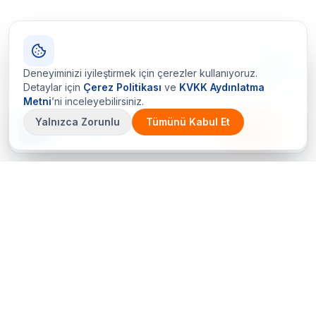
Deneyiminizi iyileştirmek için çerezler kullanıyoruz.
Detaylar için
Çerez Politikası
ve
KVKK Aydınlatma
Metni
’ni inceleyebilirsiniz.
Yalnızca Zorunlu
Tümünü Kabul Et
Çetin Ozalit uygulaması
İndir
Android için hazır · iOS çok yakında
Bir sorunuz mu var? Hemen arayın
+90 (212) 656 70 05 (PBX)
Hemen Teklif Al