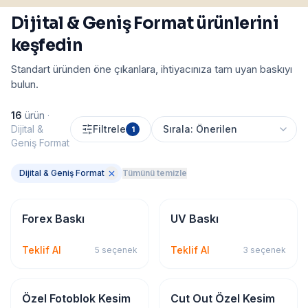
Dijital & Geniş Format ürünlerini
keşfedin
Standart üründen öne çıkanlara, ihtiyacınıza tam uyan baskıyı
bulun.
16
ürün
·
Dijital &
Filtrele
1
Geniş Format
Dijital & Geniş Format
Tümünü temizle
Dijital & Geniş Format
Dijital & Geniş Format
Forex Baskı
UV Baskı
Teklif Al
Teklif Al
5
seçenek
3
seçenek
Dijital & Geniş Format
Dijital & Geniş Format
Özel Fotoblok Kesim
Cut Out Özel Kesim