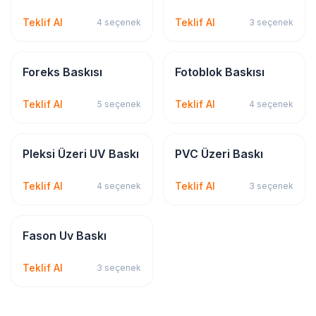
Teklif Al
Teklif Al
4
seçenek
3
seçenek
Dijital & Geniş Format
Dijital & Geniş Format
Foreks Baskısı
Fotoblok Baskısı
Teklif Al
Teklif Al
5
seçenek
4
seçenek
Dijital & Geniş Format
Dijital & Geniş Format
Pleksi Üzeri UV Baskı
PVC Üzeri Baskı
Teklif Al
Teklif Al
4
seçenek
3
seçenek
Dijital & Geniş Format
Fason Uv Baskı
Teklif Al
3
seçenek