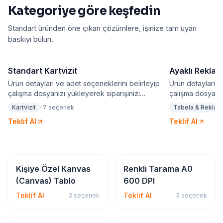
Kategoriye göre keşfedin
Standart üründen öne çıkan çözümlere, işinize tam uyan
baskıyı bulun.
Standart Kartvizit
Ayaklı Rekla
Ürün detayları ve adet seçeneklerini belirleyip
Ürün detayları v
çalışma dosyanızı yükleyerek siparişinizi
çalışma dosyanız
oluşturabilirsiniz. Baskılı ürünlerde seçtiğiniz adet
oluşturabilirsini
Kartvizit
·
7
seçenek
Tabela & Reklam
seçeneği için sadece bir adet tasarım yapılabilir.
seçeneği için sad
Teklif Al
Teklif Al
Dijital & Geniş Format
Dijital & Geniş Format
Kişiye Özel Kanvas
Renkli Tarama A0
(Canvas) Tablo
600 DPI
Teklif Al
Teklif Al
3
seçenek
3
seçenek