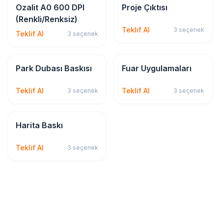
Dijital & Geniş Format
Dijital & Geniş Format
Ozalit A0 600 DPI
Proje Çıktısı
(Renkli/Renksiz)
Teklif Al
3
seçenek
Teklif Al
3
seçenek
Dijital & Geniş Format
Dijital & Geniş Format
Park Dubası Baskısı
Fuar Uygulamaları
Teklif Al
Teklif Al
3
seçenek
3
seçenek
Dijital & Geniş Format
Harita Baskı
Teklif Al
3
seçenek