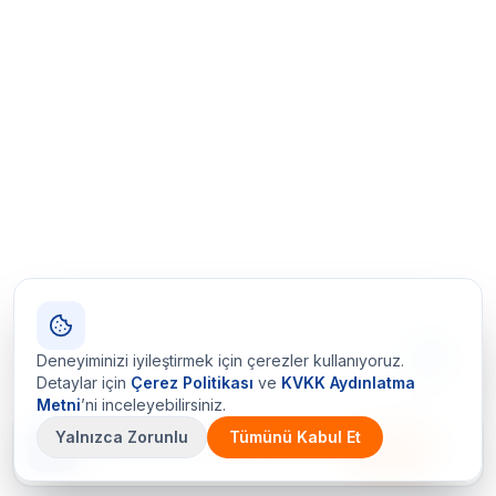
Deneyiminizi iyileştirmek için çerezler kullanıyoruz.
Detaylar için
Çerez Politikası
ve
KVKK Aydınlatma
Metni
’ni inceleyebilirsiniz.
Yalnızca Zorunlu
Tümünü Kabul Et
Çetin Ozalit uygulaması
İndir
Android için hazır · iOS çok yakında