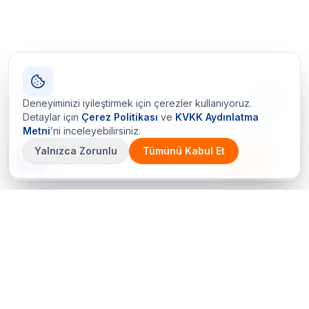
Deneyiminizi iyileştirmek için çerezler kullanıyoruz.
Detaylar için
Çerez Politikası
ve
KVKK Aydınlatma
Metni
’ni inceleyebilirsiniz.
Yalnızca Zorunlu
Tümünü Kabul Et
Çetin Ozalit uygulaması
İndir
Android için hazır · iOS çok yakında
Bir sorunuz mu var? Hemen arayın