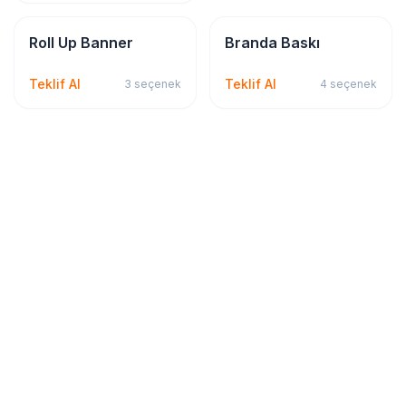
Tabela & Reklam
Tabela & Reklam
Roll Up Banner
Branda Baskı
Teklif Al
Teklif Al
3
seçenek
4
seçenek