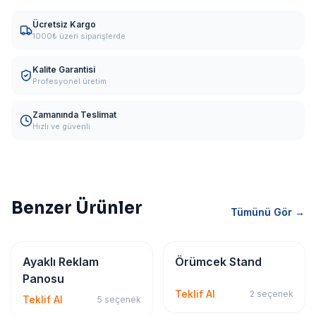
Ücretsiz Kargo
1000₺ üzeri siparişlerde
Kalite Garantisi
Profesyonel üretim
Zamanında Teslimat
Hızlı ve güvenli
Benzer Ürünler
Tümünü Gör →
Tabela & Reklam
Tabela & Reklam
Ayaklı Reklam
Örümcek Stand
Panosu
Teklif Al
2
seçenek
Teklif Al
5
seçenek