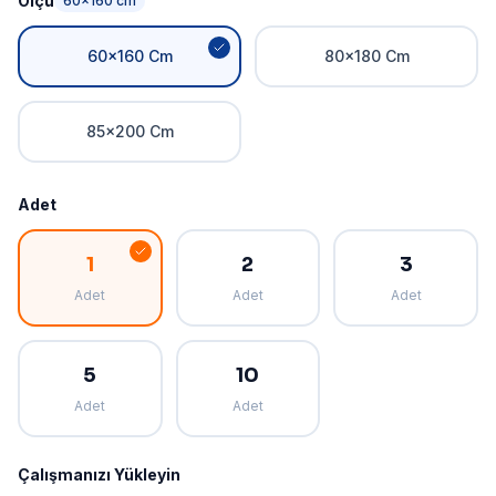
Ölçü
60x160 cm
60x160 Cm
80x180 Cm
85x200 Cm
Adet
1
2
3
Adet
Adet
Adet
5
10
Adet
Adet
Çalışmanızı Yükleyin