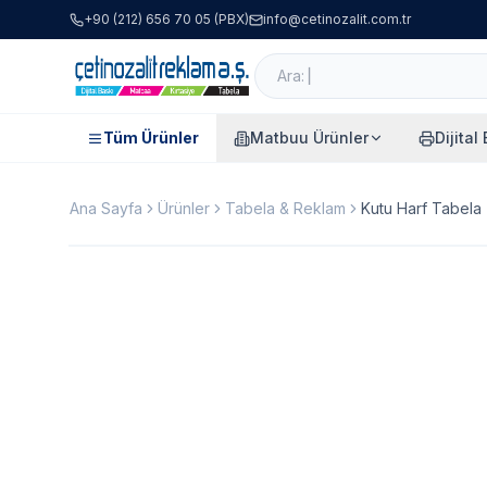
+90 (212) 656 70 05 (PBX)
info@cetinozalit.com.tr
Tüm Ürünler
Matbuu Ürünler
Dijital
Ana Sayfa
Ürünler
Tabela & Reklam
Kutu Harf Tabela