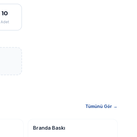
10
Adet
Tümünü Gör →
Tabela & Reklam
Branda Baskı