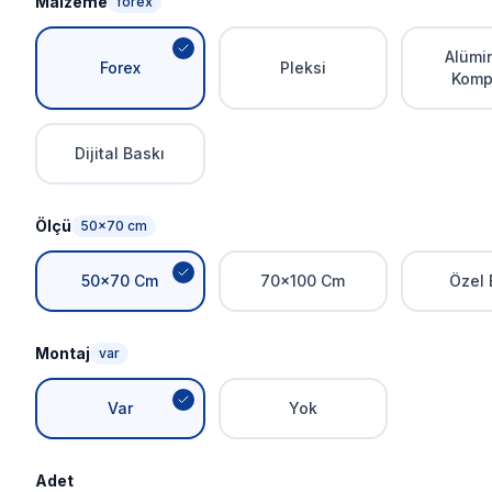
Malzeme
forex
Alümi
Forex
Pleksi
Komp
Dijital Baskı
Ölçü
50x70 cm
50x70 Cm
70x100 Cm
Özel 
Montaj
var
Var
Yok
Adet