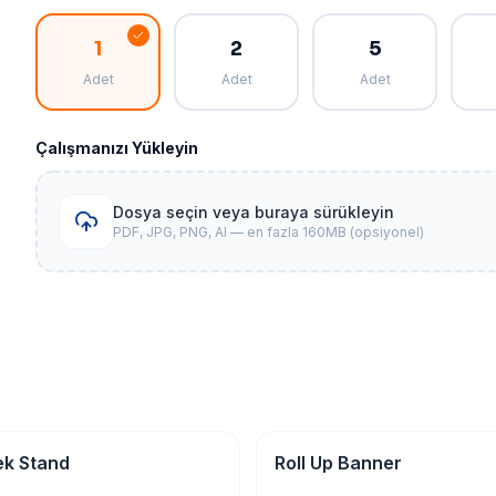
1
2
5
Adet
Adet
Adet
Çalışmanızı Yükleyin
Dosya seçin veya buraya sürükleyin
PDF, JPG, PNG, AI — en fazla 160MB (opsiyonel)
 Reklam
Tabela & Reklam
k Stand
Roll Up Banner