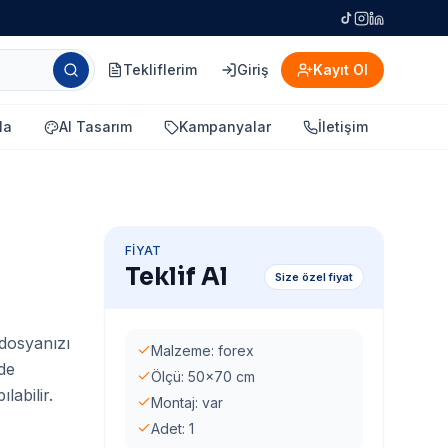
Tekliflerim
Giriş
Kayıt Ol
la
AI Tasarım
Kampanyalar
İletişim
FIYAT
Teklif Al
Size özel fiyat
 dosyanızı
Malzeme: forex
rde
Ölçü: 50x70 cm
labilir.
Montaj: var
Adet: 1