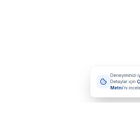
Deneyiminizi iy
Detaylar için
Ç
Metni
’ni incel