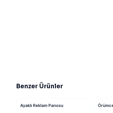
Benzer Ürünler
Tabela & Reklam
Tabela &
Ayaklı Reklam Panosu
Örümce