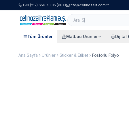
+90 (212) 656 70 05 (PBX)
info@cetinozalit.com.tr
Tüm Ürünler
Matbuu Ürünler
Dijital
Ana Sayfa
Ürünler
Sticker & Etiket
Fosforlu Folyo