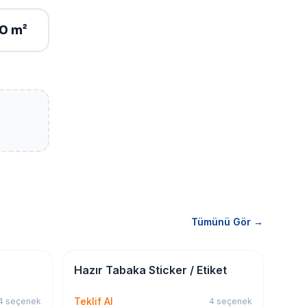
10 m²
Tümünü Gör →
Sticker & Etiket
Hazır Tabaka Sticker / Etiket
Teklif Al
4
seçenek
4
seçenek