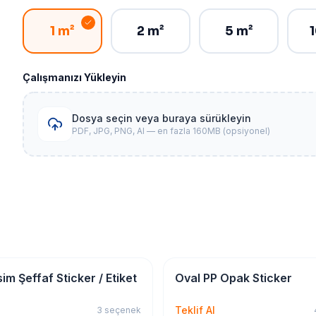
1 m²
2 m²
5 m²
Çalışmanızı Yükleyin
Dosya seçin veya buraya sürükleyin
PDF, JPG, PNG, AI — en fazla 160MB (opsiyonel)
Etiket
Sticker & Etiket
im Şeffaf Sticker / Etiket
Oval PP Opak Sticker
Teklif Al
3
seçenek