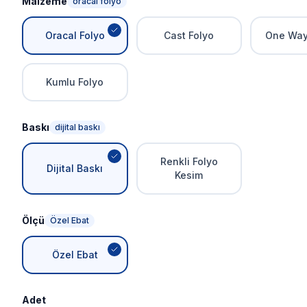
Malzeme
oracal folyo
Oracal Folyo
Cast Folyo
One Way
Kumlu Folyo
Baskı
dijital baskı
Renkli Folyo
Dijital Baskı
Kesim
Ölçü
Özel Ebat
Özel Ebat
Adet