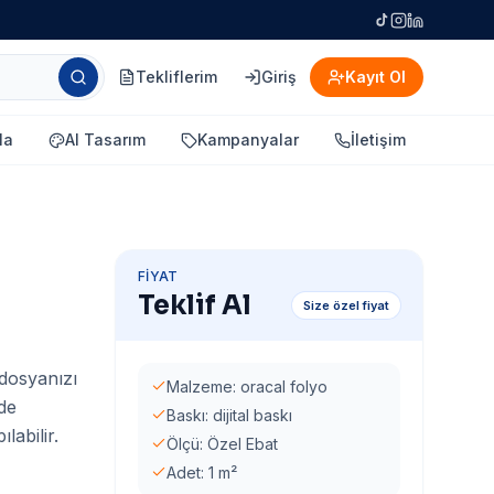
Tekliflerim
Giriş
Kayıt Ol
la
AI Tasarım
Kampanyalar
İletişim
FIYAT
Teklif Al
Size özel fiyat
 dosyanızı
Malzeme: oracal folyo
rde
Baskı: dijital baskı
labilir.
Ölçü: Özel Ebat
Adet: 1 m²