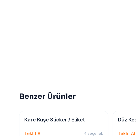
Benzer Ürünler
Sticker & Etiket
Sticker & 
Kare Kuşe Sticker / Etiket
Düz Kes
Teklif Al
Teklif Al
4
seçenek