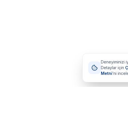
Deneyiminizi iy
Detaylar için
Ç
Metni
’ni incel