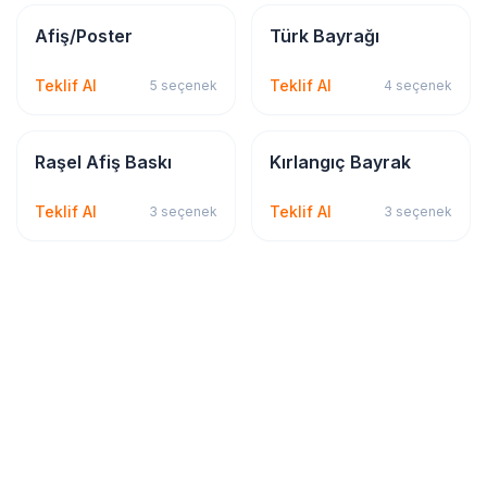
Bayrak & Flama
Bayrak & Flama
Afiş/Poster
Türk Bayrağı
Teklif Al
Teklif Al
5
seçenek
4
seçenek
Bayrak & Flama
Bayrak & Flama
Raşel Afiş Baskı
Kırlangıç Bayrak
Teklif Al
Teklif Al
3
seçenek
3
seçenek