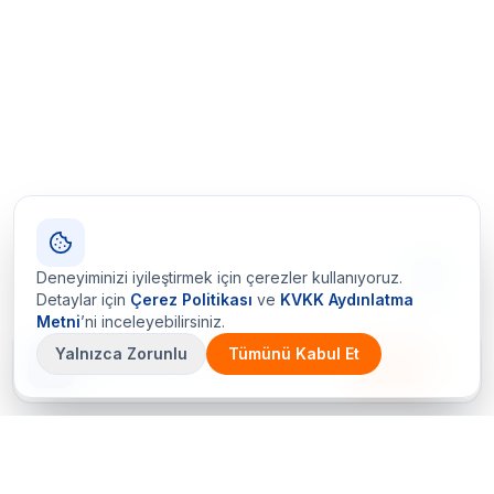
Deneyiminizi iyileştirmek için çerezler kullanıyoruz.
Detaylar için
Çerez Politikası
ve
KVKK Aydınlatma
Metni
’ni inceleyebilirsiniz.
Yalnızca Zorunlu
Tümünü Kabul Et
Çetin Ozalit uygulaması
İndir
Android için hazır · iOS çok yakında