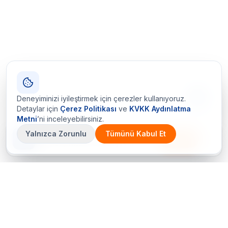
Deneyiminizi iyileştirmek için çerezler kullanıyoruz.
Detaylar için
Çerez Politikası
ve
KVKK Aydınlatma
Metni
’ni inceleyebilirsiniz.
Yalnızca Zorunlu
Tümünü Kabul Et
Çetin Ozalit uygulaması
İndir
Android için hazır · iOS çok yakında