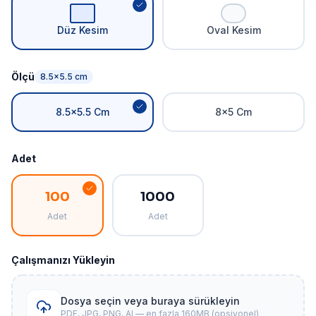
Düz Kesim
Oval Kesim
Ölçü
8.5x5.5 cm
8.5x5.5 Cm
8x5 Cm
Adet
100
1000
Adet
Adet
Çalışmanızı Yükleyin
Dosya seçin veya buraya sürükleyin
PDF, JPG, PNG, AI — en fazla 160MB (opsiyonel)