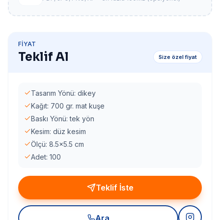
FIYAT
Teklif Al
Size özel fiyat
Tasarım Yönü: dikey
Kağıt: 700 gr. mat kuşe
Baskı Yönü: tek yön
Kesim: düz kesim
Ölçü: 8.5x5.5 cm
Adet: 100
Teklif İste
Ara