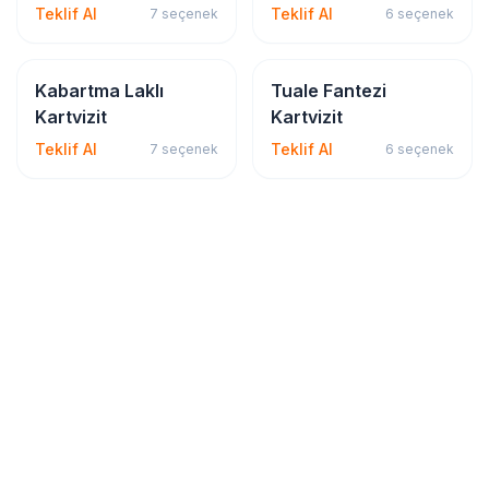
Teklif Al
Teklif Al
7
seçenek
6
seçenek
Kartvizit
Kartvizit
Kabartma Laklı
Tuale Fantezi
Kartvizit
Kartvizit
Teklif Al
Teklif Al
7
seçenek
6
seçenek