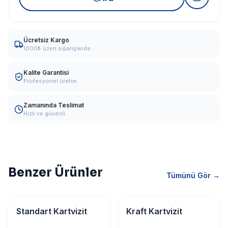
Ücretsiz Kargo
1000₺ üzeri siparişlerde
Kalite Garantisi
Profesyonel üretim
Zamanında Teslimat
Hızlı ve güvenli
Benzer Ürünler
Tümünü Gör →
Kartvizit
Kartvizit
Standart Kartvizit
Kraft Kartvizit