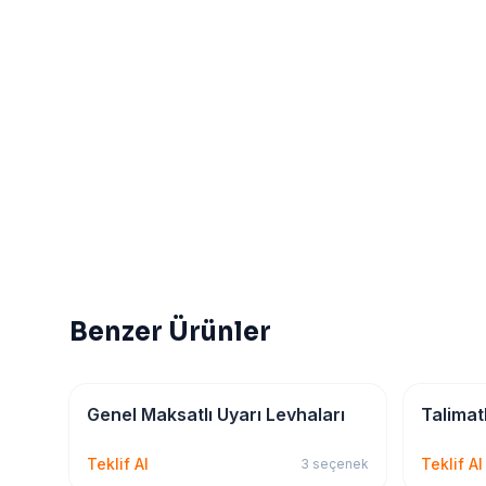
Benzer Ürünler
İSG & Levha
İSG & Lev
Genel Maksatlı Uyarı Levhaları
Talimat
Teklif Al
Teklif Al
3
seçenek