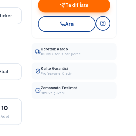
Teklif İste
ticker
Ara
Ücretsiz Kargo
1000₺ üzeri siparişlerde
Kalite Garantisi
Ebat
Profesyonel üretim
Zamanında Teslimat
Hızlı ve güvenli
10
Adet