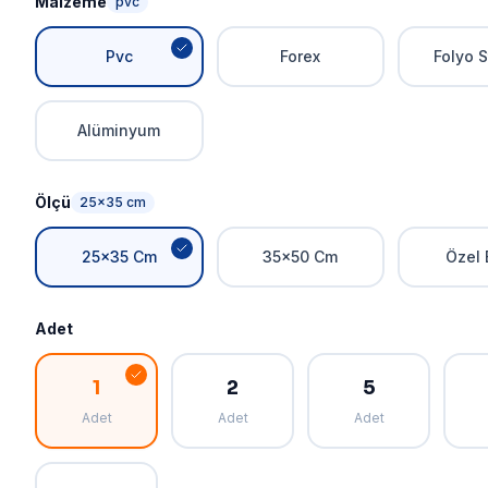
Malzeme
pvc
Pvc
Forex
Folyo S
Alüminyum
Ölçü
25x35 cm
25x35 Cm
35x50 Cm
Özel 
Adet
1
2
5
Adet
Adet
Adet