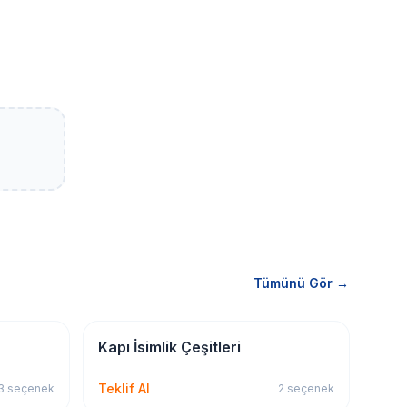
Tümünü Gör →
İSG & Levha
Kapı İsimlik Çeşitleri
Teklif Al
3
seçenek
2
seçenek