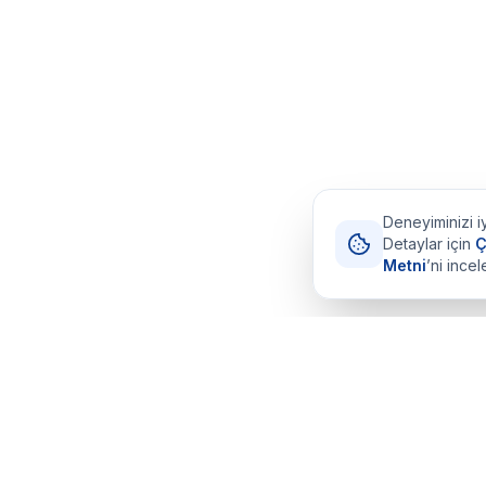
Deneyiminizi iy
Detaylar için
Ç
Metni
’ni incel