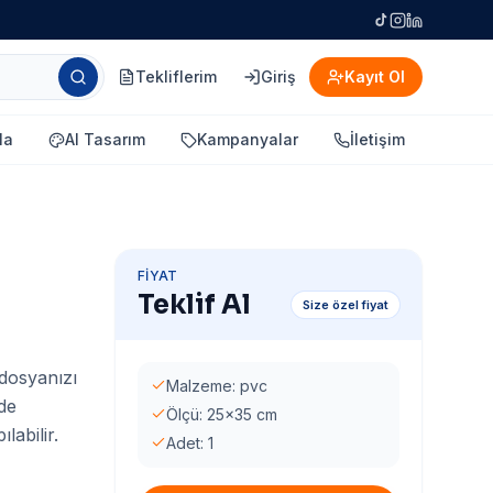
Tekliflerim
Giriş
Kayıt Ol
la
AI Tasarım
Kampanyalar
İletişim
FIYAT
Teklif Al
Size özel fiyat
 dosyanızı
Malzeme: pvc
rde
Ölçü: 25x35 cm
labilir.
Adet: 1