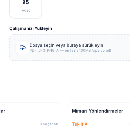
25
Adet
Çalışmanızı Yükleyin
Dosya seçin veya buraya sürükleyin
PDF, JPG, PNG, AI — en fazla 160MB (opsiyonel)
ha
İSG & Levha
lar
Mimari Yönlendirmeler
Teklif Al
3
seçenek