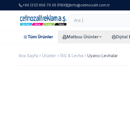
+90 (212) 656 70 05 (PBX)
info@cetinozalit.com.tr
Tüm Ürünler
Matbuu Ürünler
Dijital
Ana Sayfa
Ürünler
İSG & Levha
Uyarıcı Levhalar