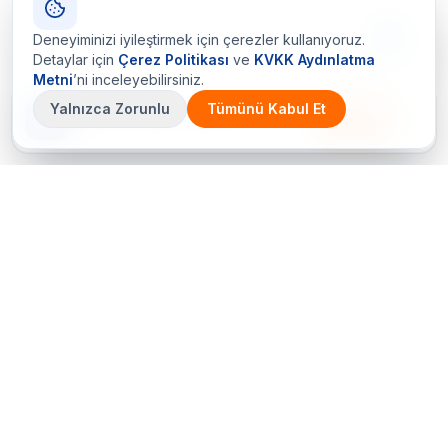
Deneyiminizi iyileştirmek için çerezler kullanıyoruz.
Detaylar için
Çerez Politikası
ve
KVKK Aydınlatma
Metni
’ni inceleyebilirsiniz.
Yalnızca Zorunlu
Tümünü Kabul Et
Çetin Ozalit uygulaması
İndir
Android için hazır · iOS çok yakında
Bir sorunuz mu var? Hemen arayın
+90 (212) 656 70 05 (PBX)
Hemen Teklif Al