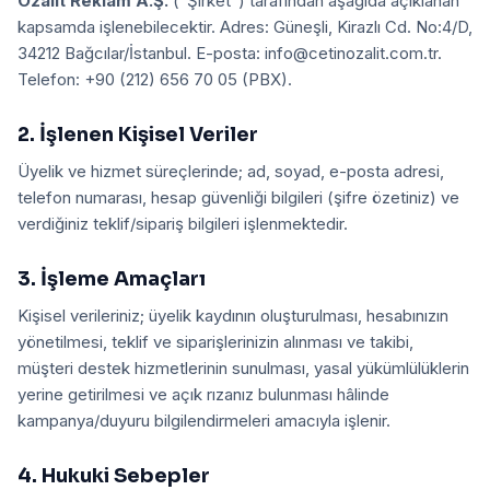
Ozalit Reklam A.Ş.
(“Şirket”) tarafından aşağıda açıklanan
kapsamda işlenebilecektir. Adres:
Güneşli, Kirazlı Cd. No:4/D,
34212 Bağcılar/İstanbul
. E-posta:
info@cetinozalit.com.tr
.
Telefon:
+90 (212) 656 70 05 (PBX)
.
2. İşlenen Kişisel Veriler
Üyelik ve hizmet süreçlerinde; ad, soyad, e-posta adresi,
telefon numarası, hesap güvenliği bilgileri (şifre özetiniz) ve
verdiğiniz teklif/sipariş bilgileri işlenmektedir.
3. İşleme Amaçları
Kişisel verileriniz; üyelik kaydının oluşturulması, hesabınızın
yönetilmesi, teklif ve siparişlerinizin alınması ve takibi,
müşteri destek hizmetlerinin sunulması, yasal yükümlülüklerin
yerine getirilmesi ve açık rızanız bulunması hâlinde
kampanya/duyuru bilgilendirmeleri amacıyla işlenir.
4. Hukuki Sebepler